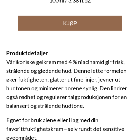
100ml / 3.38 fl.oz.
KJØP
Produktdetaljer
Vår ikoniske gelkrem med 4 % niacinamid gir frisk,
strålende og glødende hud. Denne lette formelen
øker fuktigheten, glatter ut fine linjer, jevner ut
hudtonen og minimerer porene synlig. Den lindrer
også rødhet og regulerer talgproduksjonen for en
balansert og strålende hudtone.
Egnet for bruk alene eller i lag med din
favorittfuktighetskrem – selv rundt det sensitive
øyeområdet.