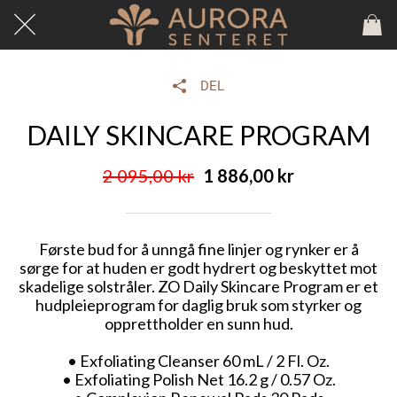
DEL
DAILY SKINCARE PROGRAM
2 095,00 kr
1 886,00 kr
Første bud for å unngå fine linjer og rynker er å
sørge for at huden er godt hydrert og beskyttet mot
skadelige solstråler. ZO Daily Skincare Program er et
hudpleieprogram for daglig bruk som styrker og
opprettholder en sunn hud.
• Exfoliating Cleanser 60 mL / 2 Fl. Oz.
• Exfoliating Polish Net 16.2 g / 0.57 Oz.